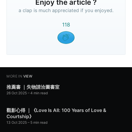
Enjoy the article ?
a clap is much appreciated if you enjoyed.
118
MORE IN
VIEW
推薦書 ｜失物請洽圖書室
26 Oct 2025
– 4 min read
觀影心得 ｜《Love Is All: 100 Years of Love &
Courtship》
13 Oct 2025
– 5 min read