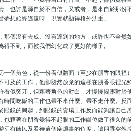
情，也許是源自於不自信，又或者，是來自於那份
當夢想始終遙遠時，現實就顯得格外沈重。
，那個沒有去成、沒有達到的地方，或許也不全然
為得不到，而被我們幻化成了更好的樣子。
另一個角色，從一份看似體面（至少在朋香的眼裡
不可及的工作，他卻毅然放棄的這樣在朋香眼裡光
許看似突兀，但藉著角色的對白，才慢慢揭露對於
有時間吃飯的工作也帶不來什麼、帶不走什麼。反
於眼鏡的興趣，到眼鏡的賣場工作反而能夠讓自己感
，也藉著在朋香覺得不起眼的工作崗位做了很久的
游刃有餘以及看待這個麻煩事的角度，讓朋香突然