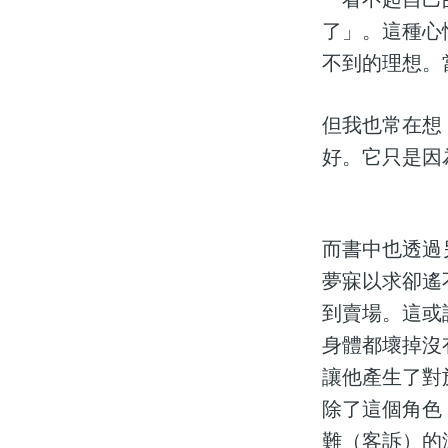
了」。這種心
不到的理想。
但我也常在想
好。它只是因
而書中也透過
夢寐以求卻遙
到賣場。這或
身體都壞掉沒
讓他產生了對
除了這個角色
難（客訴）的