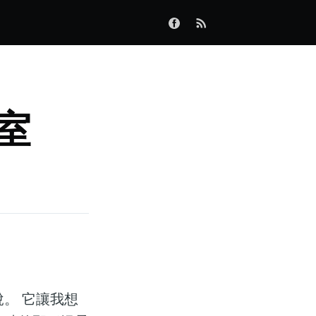
室
。 它讓我想