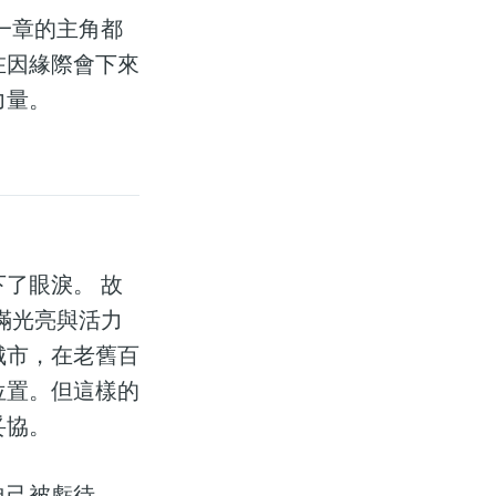
一章的主角都
在因緣際會下來
力量。
了眼淚。 故
滿光亮與活力
城市，在老舊百
位置。但這樣的
妥協。
自己被虧待