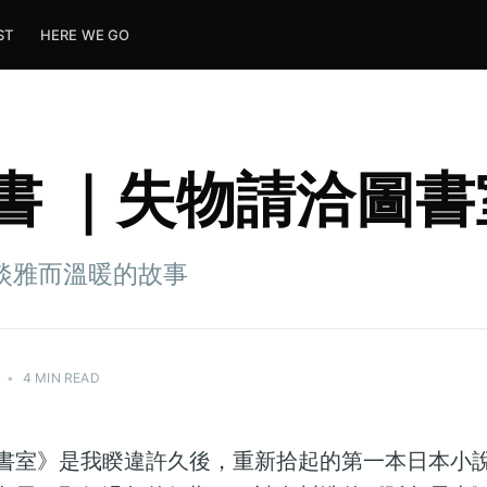
ST
HERE WE GO
書 ｜失物請洽圖書
淡雅而溫暖的故事
•
4 MIN READ
書室》是我睽違許久後，重新拾起的第一本日本小說